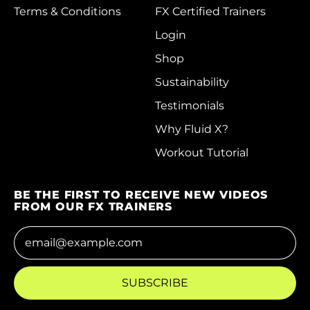
Terms & Conditions
FX Certified Trainers
Cayman Islands
Login
(KYD $)
Shop
Central African
Republic (XAF CFA)
Sustainability
Chad (XAF CFA)
Testimonials
Chile (HKD $)
Why Fluid X?
China (CNY ¥)
Workout Tutorial
Christmas Island
(AUD $)
BE THE FIRST TO RECEIVE NEW VIDEOS
FROM OUR FX TRAINERS
Cocos (Keeling)
Islands (AUD $)
Email Address
Colombia (HKD $)
SUBSCRIBE
Comoros (KMF Fr)
Congo - Brazzaville