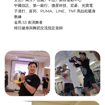
中國信託、第一銀行、微星科技、宏碁、光寶電
子渣打、富邦、PUMA、LINE、TNF 馬拉松暖身
教練
金馬 53 表演舞者
韓日健身與舞蹈交流指定老師
Afghanistan (AFN ؋)
Åland Islands (EUR
€)
Albania (ALL L)
Algeria (DZD د.ج)
Andorra (EUR €)
Angola (HKD $)
Anguilla (XCD $)
Antigua & Barbuda
(XCD $)