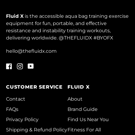
British Virgin
Islands (USD $)
Fluid X
is the accessible aqua bag training exercise
equipment for fun, portable, and effective
Brunei (BND $)
resistance and instability training workouts,
Bulgaria (EUR €)
delivering worldwide. @THEFLUIDX #BYOFX
Burkina Faso (XOF
hello@thefluidx.com
Fr)
Burundi (BIF Fr)
Facebook
Instagram
YouTube
Cambodia (KHR ៛)
Cameroon (XAF
CUSTOMER SERVICE
FLUID X
CFA)
Contact
About
Canada (CAD $)
FAQs
Brand Guide
Cape Verde (CVE $)
Privacy Policy
Find Us Near You
Caribbean
Shipping & Refund Policy
Fitness For All
Netherlands (USD $)