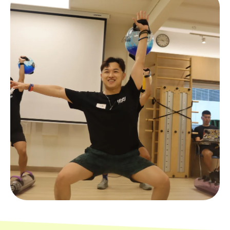
Argentina (HKD $)
Armenia (AMD դր.)
Aruba (AWG ƒ)
Ascension Island
(SHP £)
Australia (AUD $)
Austria (EUR €)
Azerbaijan (AZN ₼)
Bahamas (BSD $)
Bahrain (HKD $)
Bangladesh (BDT ৳)
Barbados (BBD $)