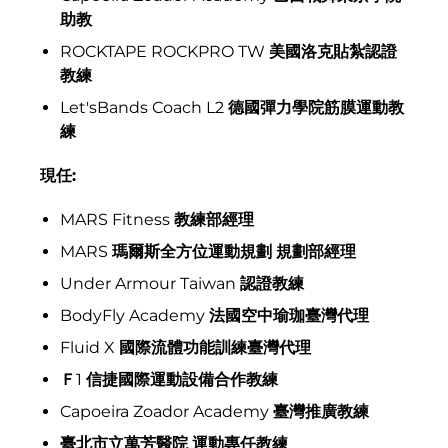
助教
ROCKTAPE ROCKPRO TW
美國洛克貼紮認證
教練
Let'sBands Coach L2
德國彈力學院筋膜運動教
練
現任:
MARS Fitness
教練部經理
MARS
瑪爾斯全方位運動規劃
規劃部經理
Under Armour Taiwan
認證教練
Afghanistan (AFN ؋)
BodyFly Academy
法國空中瑜珈臺灣代理
Åland Islands (EUR
Fluid X
國際流體功能訓練臺灣代理
€)
Ｆ
1
信捷國際運動設備合作教練
Albania (ALL L)
Capoeira Zoador Academy
臺灣推廣教練
Algeria (DZD د.ج)
臺北市立萬芳醫院
運動專任教練