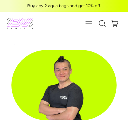
Buy any 2 aqua bags and get 10% off.
MENU
ITE
SEARCH OUR
CART