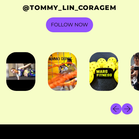
Herzegovina (BAM
@TOMMY_LIN_CORAGEM
КМ)
Botswana (BWP P)
FOLLOW NOW
Brazil (HKD $)
British Indian Ocean
Territory (USD $)
British Virgin
Islands (USD $)
Brunei (BND $)
Bulgaria (EUR €)
Burkina Faso (XOF
Previous sl
Next sl
Fr)
Burundi (BIF Fr)
Cambodia (KHR ៛)