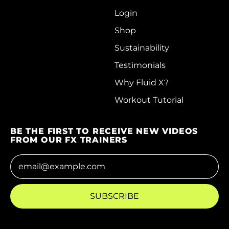
Login
Cocos (Keeling)
Islands (AUD $)
Shop
Sustainability
Colombia (HKD $)
Testimonials
Comoros (KMF Fr)
Why Fluid X?
Congo - Brazzaville
(XAF CFA)
Workout Tutorial
Congo - Kinshasa
(CDF Fr)
BE THE FIRST TO RECEIVE NEW VIDEOS
FROM OUR FX TRAINERS
Cook Islands (NZD
$)
Email Address
Costa Rica (CRC ₡)
Côte d’Ivoire (XOF
SUBSCRIBE
Fr)
Croatia (EUR €)