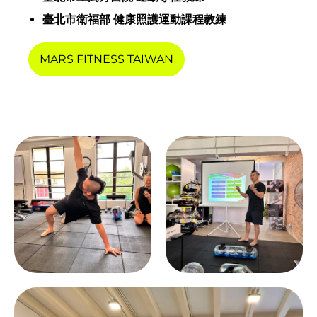
Andorra (EUR €)
臺北市衛福部
健康照護運動課程教練
Angola (HKD $)
MARS FITNESS TAIWAN
Anguilla (XCD $)
Antigua & Barbuda
(XCD $)
Argentina (HKD $)
Armenia (AMD դր.)
Aruba (AWG ƒ)
Ascension Island
(SHP £)
Australia (AUD $)
Austria (EUR €)
Azerbaijan (AZN ₼)