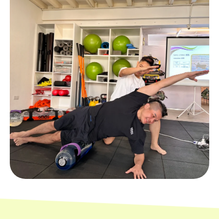
Bahamas (BSD $)
Bahrain (HKD $)
Bangladesh (BDT ৳)
Barbados (BBD $)
Belarus (HKD $)
Belgium (EUR €)
Belize (BZD $)
Benin (XOF Fr)
Bermuda (USD $)
Bhutan (HKD $)
Bolivia (BOB Bs.)
Bosnia &